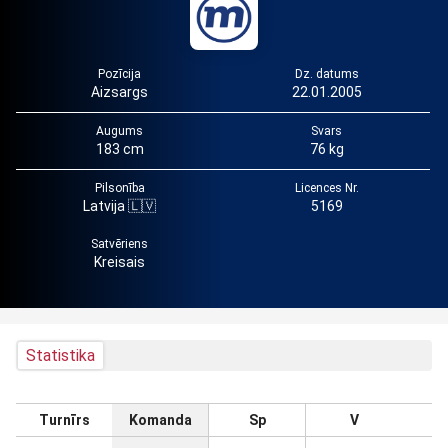
Pozīcija
Dz. datums
Aizsargs
22.01.2005
Augums
Svars
183 cm
76 kg
Pilsonība
Licences Nr.
Latvija 🇱🇻
5169
Satvēriens
Kreisais
Statistika
Turnīrs
Komanda
Sp
V