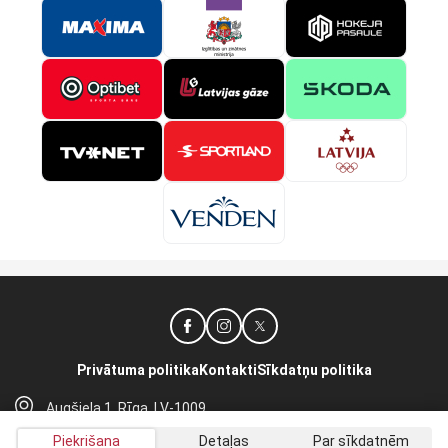
Privātuma politika
Kontakti
Sīkdatņu politika
Augšiela 1, Rīga, LV-1009
lhf@lhf.lv
Piekrišana
Detaļas
Par sīkdatnēm