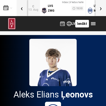
Inbox.LV ledus halle
‹
›
LVS
LVB
C
15:30
13. Aug
ZMG
MOG
LV
Ienākt
Aleks Elians
Ļeonovs