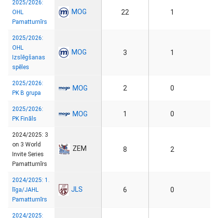
2025/2026:
MOG
22
1
OHL
Pamatturnīrs
2025/2026:
OHL
MOG
3
1
Izslēgšanas
spēles
2025/2026:
MOG
2
0
PK B grupa
2025/2026:
MOG
1
0
PK Fināls
2024/2025: 3
on 3 World
ZEM
8
2
Invite Series
Pamatturnīrs
2024/2025: 1.
JLS
6
0
līga/JAHL
Pamatturnīrs
2024/2025: