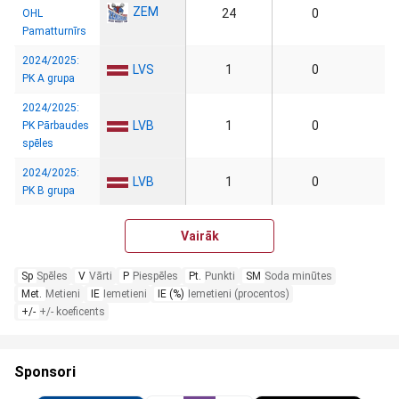
ZEM
24
0
OHL
Pamatturnīrs
2024/2025:
LVS
1
0
PK A grupa
2024/2025:
LVB
1
0
PK Pārbaudes
spēles
2024/2025:
LVB
1
0
PK B grupa
Vairāk
Sp
Spēles
V
Vārti
P
Piespēles
Pt.
Punkti
SM
Soda minūtes
Met.
Metieni
IE
Iemetieni
IE (%)
Iemetieni (procentos)
+/-
+/- koeficents
Sponsori