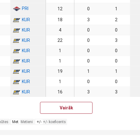
PRI
12
0
1
KUR
18
3
2
KUR
4
0
0
KUR
22
0
3
KUR
1
0
0
KUR
1
0
0
KUR
19
1
1
KUR
1
0
0
KUR
16
3
3
Vairāk
nūtes
Met.
Metieni
+/-
+/- koeficents