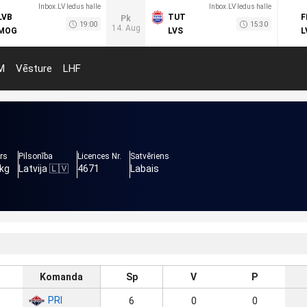
Inbox.LV ledus halle
Inbox.LV ledus halle
LVB
TUT
F
Pk
19:00
15:30
14. Aug
MOG
LVS
L
M
Vēsture
LHF
rs
Pilsonība
Licences Nr.
Satvēriens
 kg
Latvija 🇱🇻
4671
Labais
Komanda
Sp
V
P
PRI
6
0
0