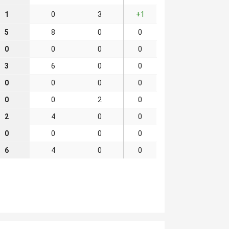
1
0
3
+1
5
8
0
0
0
0
0
0
3
6
0
0
0
0
0
0
0
0
2
0
2
4
0
0
0
0
0
0
6
4
0
0