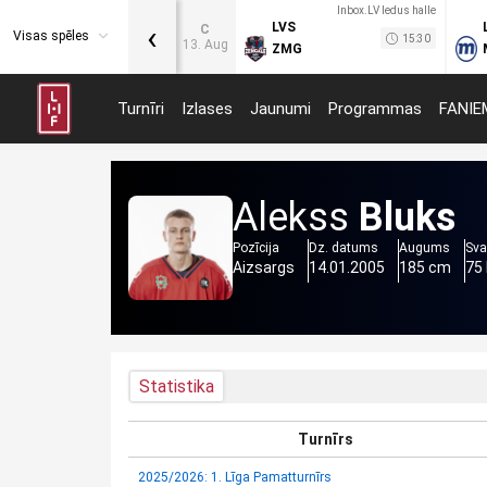
Inbox.LV ledus halle
‹
LVS
C
Visas spēles
15:30
13. Aug
ZMG
Turnīri
Izlases
Jaunumi
Programmas
FANIE
Alekss
Bluks
Pozīcija
Dz. datums
Augums
Sva
Aizsargs
14.01.2005
185 cm
75
Statistika
Turnīrs
2025/2026: 1. Līga Pamatturnīrs