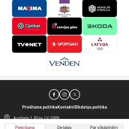
Privātuma politika
Kontakti
Sīkdatņu politika
Augšiela 1, Rīga, LV-1009
lhf@lhf.lv
Piekrišana
Detaļas
Par sīkdatnēm