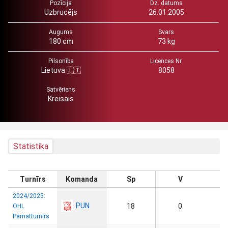
Pozīcija
Dz. datums
Uzbrucējs
26.01.2005
Augums
Svars
180 cm
73 kg
Pilsonība
Licences Nr.
Lietuva 🇱🇹
8058
Satvēriens
Kreisais
Statistika
Turnīrs
Komanda
Sp
V
2024/2025:
PUN
18
0
OHL
Pamatturnīrs