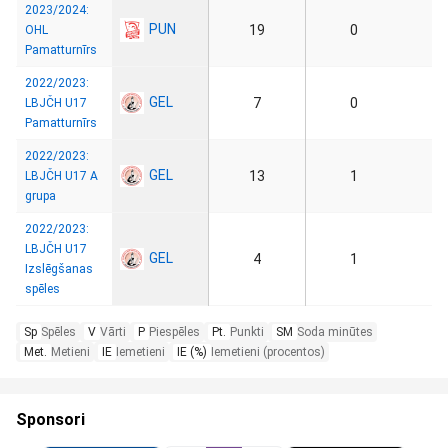
2023/2024:
PUN
19
0
OHL
Pamatturnīrs
2022/2023:
GEL
7
0
LBJČH U17
Pamatturnīrs
2022/2023:
GEL
13
1
LBJČH U17 A
grupa
2022/2023:
LBJČH U17
GEL
4
1
Izslēgšanas
spēles
Sp
Spēles
V
Vārti
P
Piespēles
Pt.
Punkti
SM
Soda minūtes
Met.
Metieni
IE
Iemetieni
IE (%)
Iemetieni (procentos)
Sponsori