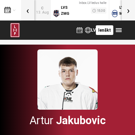
Inbox.LV ledus halle
‹
›
LVS
LVB
C
15:30
13. Aug
ZMG
MOG
LV
Ienākt
Artur
Jakubovic