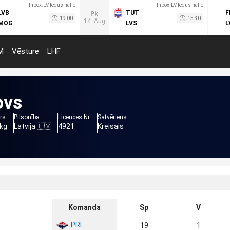
Inbox.LV ledus halle
Inbox.LV ledus halle
LVB
TUT
F
Pk
19:00
15:30
14. Aug
MOG
LVS
L
M
Vēsture
LHF
ovs
rs
Pilsonība
Licences Nr.
Satvēriens
 kg
Latvija 🇱🇻
4921
Kreisais
Komanda
Sp
V
PRI
19
1