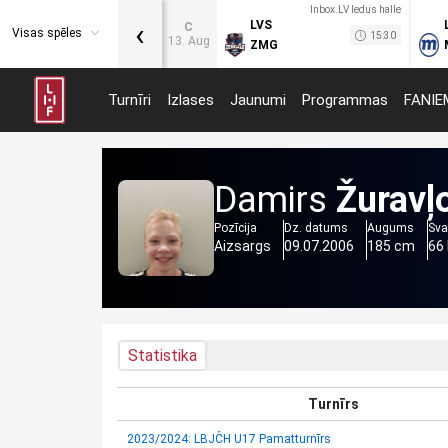
Inbox.LV ledus halle
‹
LVS
C
Visas spēles
15:30
13. Aug
ZMG
Turnīri
Izlases
Jaunumi
Programmas
FANIE
Damirs
Žuravļ
Pozīcija
Dz. datums
Augums
Sva
Aizsargs
09.07.2006
185 cm
66
Statistika
Turnīrs
2023/2024: LBJČH U17 Pamatturnīrs