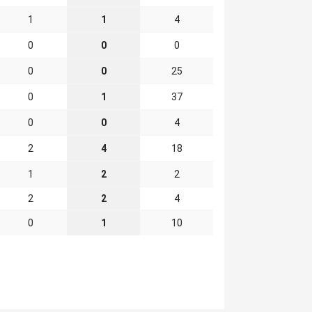
1
1
4
0
0
0
0
0
25
0
1
37
0
0
4
2
4
18
1
2
2
2
2
4
0
1
10