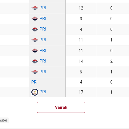
PRI
12
0
PRI
3
0
PRI
4
0
PRI
11
1
PRI
11
0
PRI
14
2
PRI
6
1
PRI
4
0
PRI
17
1
Vairāk
nūtes