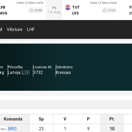
Inbox.LV ledus halle
Inbox.LV ledus halle
LVB
TUT
F
Pk
19:00
15:30
14. Aug
MOG
LVS
L
M
Vēsture
LHF
rs
Pilsonība
Licences Nr.
Satvēriens
 kg
Latvija 🇱🇻
3732
Kreisais
Komanda
Sp
V
P
Pt.
BRO
23
1
9
10