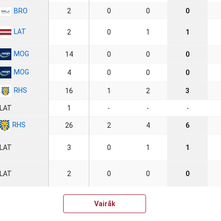
BRO
2
0
0
0
LAT
2
0
1
1
MOG
14
0
0
0
MOG
4
0
0
0
RHS
16
1
2
3
LAT
1
-
-
-
RHS
26
2
4
6
LAT
3
0
1
1
LAT
2
0
0
0
Vairāk