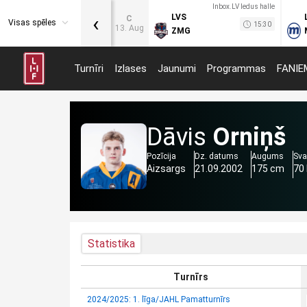
Inbox.LV ledus halle
‹
LVS
C
Visas spēles
15:30
13. Aug
ZMG
Turnīri
Izlases
Jaunumi
Programmas
FANIE
Dāvis
Orniņš
Pozīcija
Dz. datums
Augums
Sva
Aizsargs
21.09.2002
175 cm
70
Statistika
Turnīrs
2024/2025: 1. līga/JAHL Pamatturnīrs