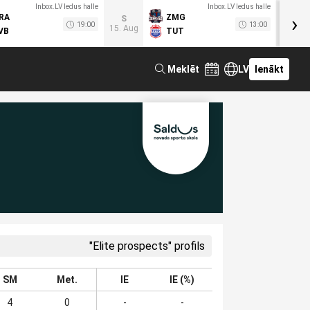
Inbox.LV ledus halle
Inbox.LV ledus halle
›
RA
ZMG
M
S
19:00
13:00
15. Aug
VB
TUT
F
Meklēt
LV
Ienākt
"Elite prospects" profils
SM
Met.
IE
IE (%)
4
0
-
-