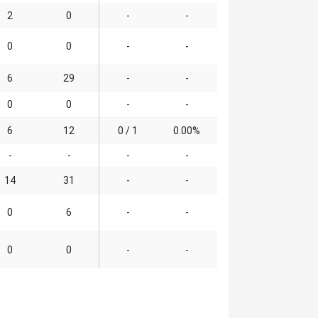
2
0
-
-
0
0
-
-
6
29
-
-
0
0
-
-
6
12
0 / 1
0.00%
-
-
-
-
14
31
-
-
0
6
-
-
0
0
-
-