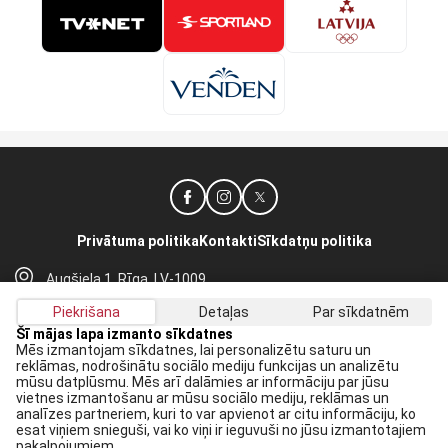
Privātuma politika
Kontakti
Sīkdatņu politika
Augšiela 1, Rīga, LV-1009
lhf@lhf.lv
Piekrišana
Detaļas
Par sīkdatnēm
+371 67565614
Šī mājas lapa izmanto sīkdatnes
Mēs izmantojam sīkdatnes, lai personalizētu saturu un
reklāmas, nodrošinātu sociālo mediju funkcijas un analizētu
Saņem jaunākās ziņas savā E-pastā:
mūsu datplūsmu. Mēs arī dalāmies ar informāciju par jūsu
vietnes izmantošanu ar mūsu sociālo mediju, reklāmas un
Pieteikties
analīzes partneriem, kuri to var apvienot ar citu informāciju, ko
esat viņiem snieguši, vai ko viņi ir ieguvuši no jūsu izmantotajiem
Piekrītu savai
datu apstrādei
pakalpojumiem.