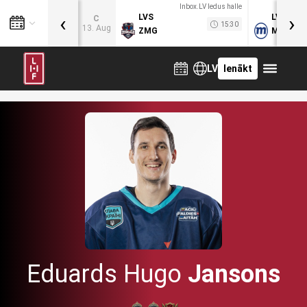
Inbox.LV ledus halle
‹
›
LVS
LVB
C
15:30
13. Aug
ZMG
MOG
LV
Ienākt
Eduards Hugo
Jansons