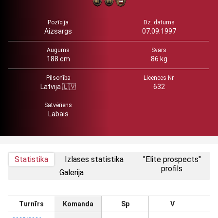
Pozīcija
Dz. datums
Aizsargs
07.09.1997
Augums
Svars
188 cm
86 kg
Pilsonība
Licences Nr.
Latvija 🇱🇻
632
Satvēriens
Labais
Statistika
Izlases statistika
"Elite prospects"
profils
Galerija
Turnīrs
Komanda
Sp
V