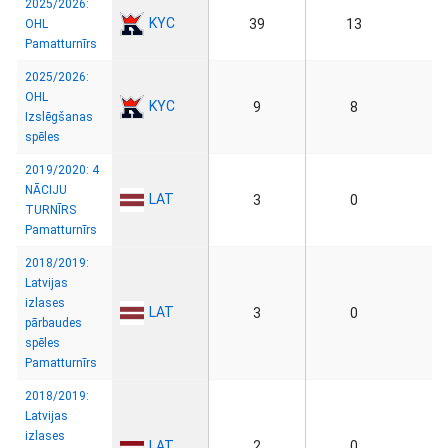
2025/2026:
KYC
39
13
OHL
Pamatturnīrs
2025/2026:
OHL
KYC
9
8
Izslēgšanas
spēles
2019/2020: 4
NĀCIJU
LAT
3
0
TURNĪRS
Pamatturnīrs
2018/2019:
Latvijas
izlases
LAT
3
0
pārbaudes
spēles
Pamatturnīrs
2018/2019:
Latvijas
izlases
LAT
2
0