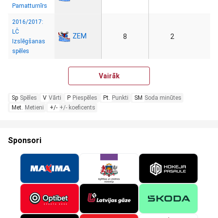
Pamatturnīrs
2016/2017:
LČ
ZEM
8
2
Izslēgšanas
spēles
Vairāk
Sp
Spēles
V
Vārti
P
Piespēles
Pt.
Punkti
SM
Soda minūtes
Met.
Metieni
+/-
+/- koeficents
Sponsori