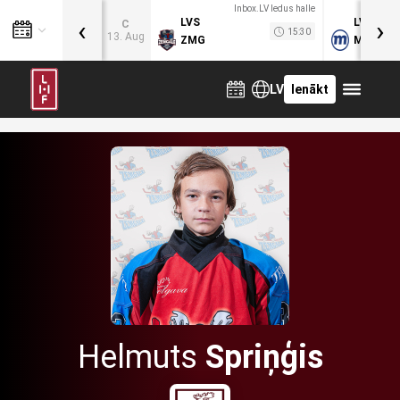
Inbox.LV ledus halle
‹
›
LVS
LVB
C
15:30
13. Aug
ZMG
MOG
LV
Ienākt
Helmuts
Spriņģis