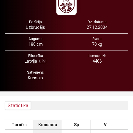
Pozīcija
Dz. datums
Uzbrucējs
27.12.2004
Augums
Svars
180 cm
70 kg
Pilsonība
Licences Nr.
Latvija 🇱🇻
4406
Satvēriens
Kreisais
Statistika
Turnīrs
Komanda
Sp
V