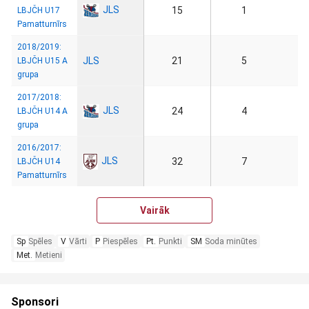
JLS
15
1
LBJČH U17
Pamatturnīrs
2018/2019:
JLS
21
5
LBJČH U15 A
grupa
2017/2018:
JLS
24
4
LBJČH U14 A
grupa
2016/2017:
JLS
32
7
LBJČH U14
Pamatturnīrs
Vairāk
Sp
Spēles
V
Vārti
P
Piespēles
Pt.
Punkti
SM
Soda minūtes
Met.
Metieni
Sponsori