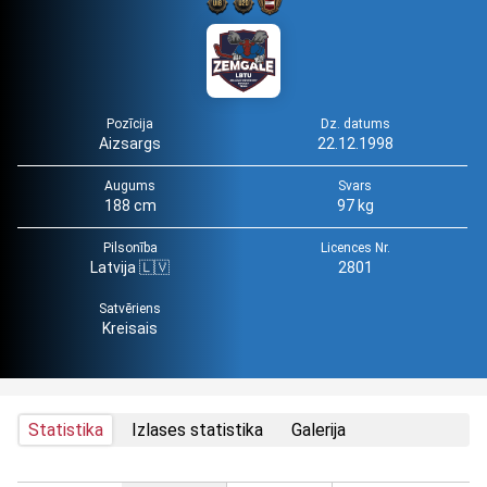
Pozīcija
Dz. datums
Aizsargs
22.12.1998
Augums
Svars
188 cm
97 kg
Pilsonība
Licences Nr.
Latvija 🇱🇻
2801
Satvēriens
Kreisais
Statistika
Izlases statistika
Galerija