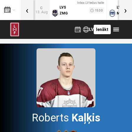
Inbox.LV ledus halle
‹
›
LVS
LVB
C
15:30
13. Aug
ZMG
MOG
LV
Ienākt
Roberts
Kaļķis