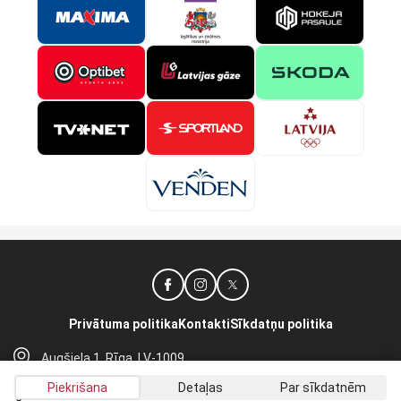
Privātuma politika
Kontakti
Sīkdatņu politika
Augšiela 1, Rīga, LV-1009
lhf@lhf.lv
Piekrišana
Detaļas
Par sīkdatnēm