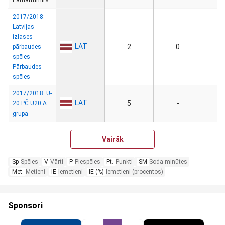
Pamatturnīrs
2017/2018:
Latvijas
izlases
LAT
2
0
pārbaudes
spēles
Pārbaudes
spēles
2017/2018: U-
LAT
5
-
20 PČ U20 A
grupa
Vairāk
Sp
Spēles
V
Vārti
P
Piespēles
Pt.
Punkti
SM
Soda minūtes
Met.
Metieni
IE
Iemetieni
IE (%)
Iemetieni (procentos)
Sponsori