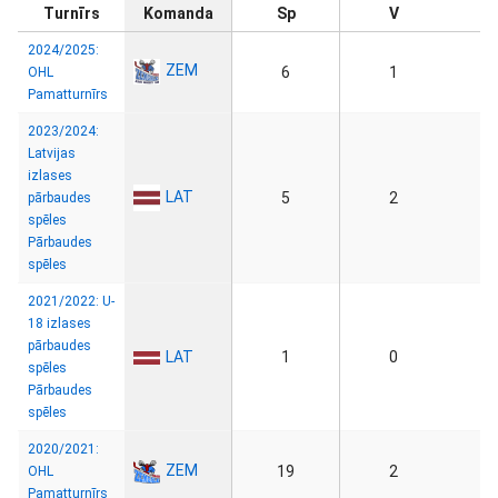
Turnīrs
Komanda
Sp
V
2024/2025:
ZEM
6
1
OHL
Pamatturnīrs
2023/2024:
Latvijas
izlases
LAT
5
2
pārbaudes
spēles
Pārbaudes
spēles
2021/2022: U-
18 izlases
pārbaudes
LAT
1
0
spēles
Pārbaudes
spēles
2020/2021:
ZEM
19
2
OHL
Pamatturnīrs