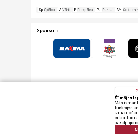
Sp
Spēles
V
Vārti
P
Piespēles
Pt.
Punkti
SM
Soda mi
Sponsori
P
Šī mājas l
Privātuma politika
Kontakti
Sīkdatņu politika
Mēs izmanto
funkcijas u
Augšiela 1, Rīga, LV-1009
izmantošanu
citu informā
lhf@lhf.lv
pakalpojum
+371 67565614
N