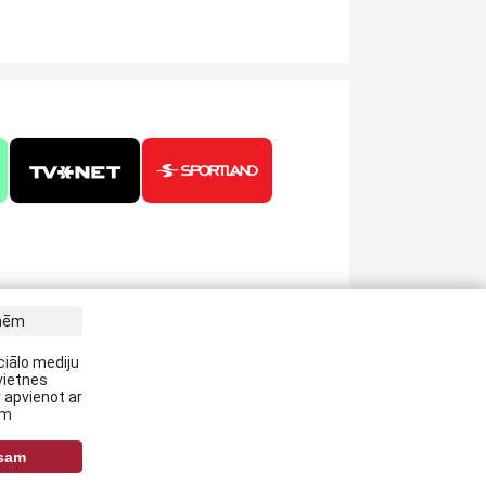
tnēm
m jaunākās ziņas savā E-pastā:
ciālo mediju
vietnes
Pieteikties
 apvienot ar
em
iekrītu savai
datu apstrādei
isam