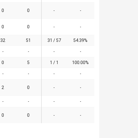
0
0
-
-
0
0
-
-
32
51
31 / 57
54.39%
-
-
-
-
0
5
1 / 1
100.00%
-
-
-
-
2
0
-
-
-
-
-
-
0
0
-
-