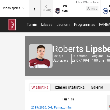
Inbox.LV ledus halle
‹
LVS
C
Visas spēles
15:30
13. Aug
ZMG
Turnīri
Izlases
Jaunumi
Programmas
FANIE
Roberts
Lipsb
Pozīcija
Dz. datums
Augums
S
Uzbrucējs
29.07.1994
180 cm
8
Statistika
Izlases statistika
Galerija
Turnīrs
2019/2020: OHL Pamatturnīrs