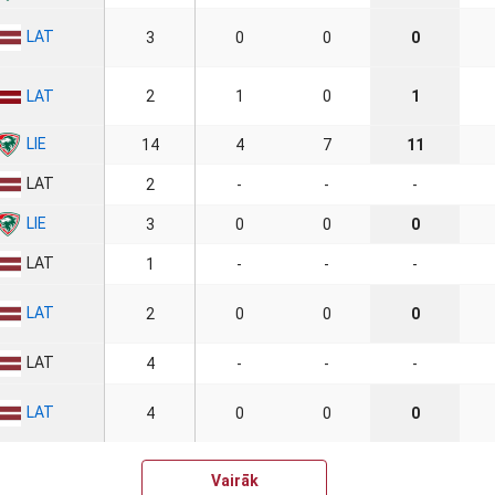
LAT
3
0
0
0
LAT
2
1
0
1
LIE
14
4
7
11
LAT
2
-
-
-
LIE
3
0
0
0
LAT
1
-
-
-
LAT
2
0
0
0
LAT
4
-
-
-
LAT
4
0
0
0
Vairāk