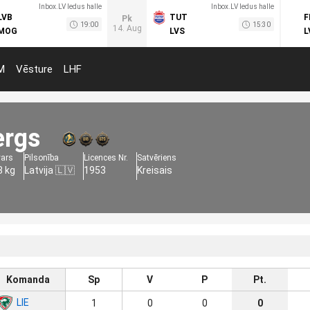
Inbox.LV ledus halle
Inbox.LV ledus halle
LVB
TUT
F
Pk
19:00
15:30
14. Aug
MOG
LVS
L
M
Vēsture
LHF
ergs
vars
Pilsonība
Licences Nr.
Satvēriens
8 kg
Latvija 🇱🇻
1953
Kreisais
Komanda
Sp
V
P
Pt.
LIE
1
0
0
0