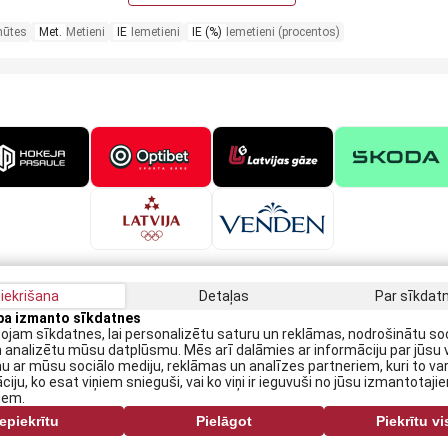
nūtes
Met.
Metieni
IE
Iemetieni
IE (%)
Iemetieni (procentos)
iekrišana
Detaļas
Par sīkda
apa izmanto sīkdatnes
Saņe
jam sīkdatnes, lai personalizētu saturu un reklāmas, nodrošinātu so
n analizētu mūsu datplūsmu. Mēs arī dalāmies ar informāciju par jūsu 
 ar mūsu sociālo mediju, reklāmas un analīzes partneriem, kuri to var
ciju, ko esat viņiem snieguši, vai ko viņi ir ieguvuši no jūsu izmantotaji
P
iem.
epiekrītu
Pielāgot
Piekrītu v
Visas tiesības rezervētas. Pārpublicēšanas gadījumā saite uz lhf.lv ir obligāta