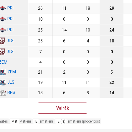
PRI
26
11
18
29
PRI
10
0
0
0
PRI
25
14
10
24
JLS
25
6
4
10
JLS
7
0
0
0
ZEM
4
0
0
0
ZEM
21
2
3
5
JLS
19
11
11
22
RHS
13
6
8
14
Vairāk
nūtes
Met.
Metieni
IE
Iemetieni
IE (%)
Iemetieni (procentos)