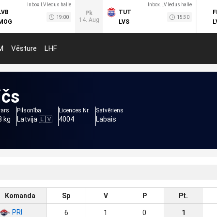
Inbox.LV ledus halle
Inbox.LV ledus halle
LVB
TUT
F
Pk
19:00
15:30
14. Aug
MOG
LVS
L
M
Vēsture
LHF
ičs
vars
Pilsonība
Licences Nr.
Satvēriens
8 kg
Latvija 🇱🇻
4004
Labais
Komanda
Sp
V
P
Pt.
PRI
6
1
0
1