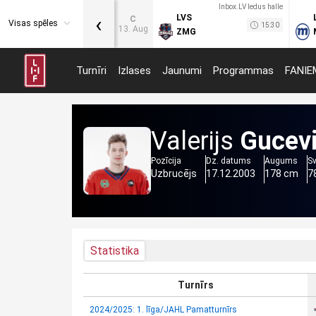
Inbox.LV ledus halle
‹
LVS
C
Visas spēles
15:30
13. Aug
ZMG
Turnīri
Izlases
Jaunumi
Programmas
FANIE
Valerijs
Gucev
Pozīcija
Dz. datums
Augums
S
Uzbrucējs
17.12.2003
178 cm
7
Statistika
Turnīrs
2024/2025: 1. līga/JAHL Pamatturnīrs