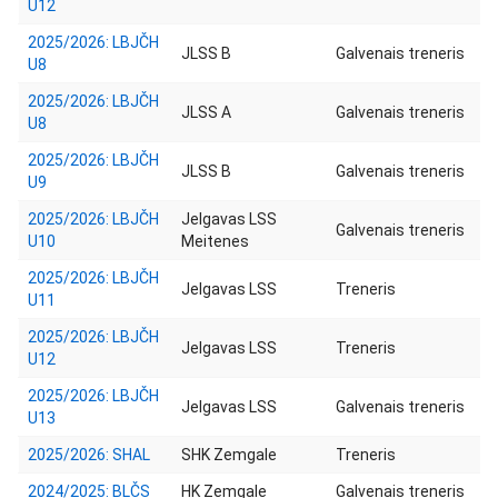
U12
2025/2026: LBJČH
JLSS B
Galvenais treneris
U8
2025/2026: LBJČH
JLSS A
Galvenais treneris
U8
2025/2026: LBJČH
JLSS B
Galvenais treneris
U9
2025/2026: LBJČH
Jelgavas LSS
Galvenais treneris
U10
Meitenes
2025/2026: LBJČH
Jelgavas LSS
Treneris
U11
2025/2026: LBJČH
Jelgavas LSS
Treneris
U12
2025/2026: LBJČH
Jelgavas LSS
Galvenais treneris
U13
2025/2026: SHAL
SHK Zemgale
Treneris
2024/2025: BLČS
HK Zemgale
Galvenais treneris