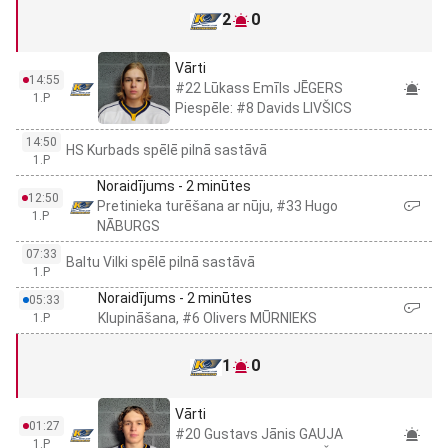
2
0
Vārti
14:55
#22 Lūkass Emīls JĒGERS
1.P
Piespēle: #8 Davids LIVŠICS
14:50
HS Kurbads spēlē pilnā sastāvā
1.P
Noraidījums - 2 minūtes
12:50
Pretinieka turēšana ar nūju, #33 Hugo
1.P
NĀBURGS
07:33
Baltu Vilki spēlē pilnā sastāvā
1.P
Noraidījums - 2 minūtes
05:33
Klupināšana, #6 Olivers MŪRNIEKS
1.P
1
0
Vārti
01:27
#20 Gustavs Jānis GAUJA
1.P