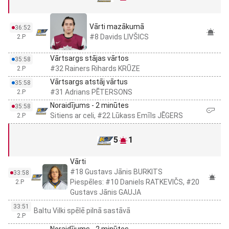
Vārti mazākumā
36:52
#8 Davids LIVŠICS
2.P
Vārtsargs stājas vārtos
35:58
#32 Rainers Rihards KRŪZE
2.P
Vārtsargs atstāj vārtus
35:58
#31 Adrians PĒTERSONS
2.P
Noraidījums - 2 minūtes
35:58
Sitiens ar celi, #22 Lūkass Emīls JĒGERS
2.P
5
1
Vārti
#18 Gustavs Jānis BURKITS
33:58
Piespēles: #10 Daniels RATKEVIČS, #20
2.P
Gustavs Jānis GAUJA
33:51
Baltu Vilki spēlē pilnā sastāvā
2.P
Noraidījums - 2 minūtes