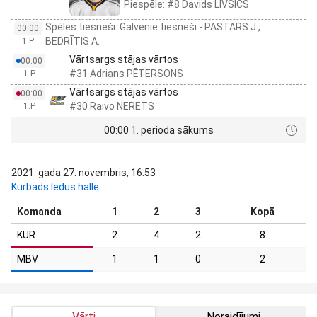
Piespēle: #8 Davids LIVŠICS
Spēles tiesneši: Galvenie tiesneši - PASTARS J.,
00:00
BEDRĪTIS A.
1.P
Vārtsargs stājas vārtos
00:00
#31 Adrians PĒTERSONS
1.P
Vārtsargs stājas vārtos
00:00
#30 Raivo NERETS
1.P
00:00 1. perioda sākums
2021. gada 27. novembris, 16:53
Kurbads ledus halle
Komanda
1
2
3
Kopā
KUR
2
4
2
8
MBV
1
1
0
2
Vārti
Noraidījumi