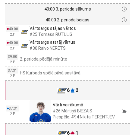
40:00 3. perioda sākums
40:00 2. perioda beigas
Vārtsargs stājas vārtos
40:00
#25 Tomass RUTULIS
2.P
Vārtsargs atstāj vārtus
40:00
#30 Raivo NERETS
2.P
39:00
2. perioda pēdējā minūte
2.P
37:31
HS Kurbads spēlē pilnā sastāvā
2.P
6
2
Vārti vairākumā
37:31
#26 Mārtiņš BIEZAIS
2.P
Piespēle: #94 Nikita TERENTJEV
6
1