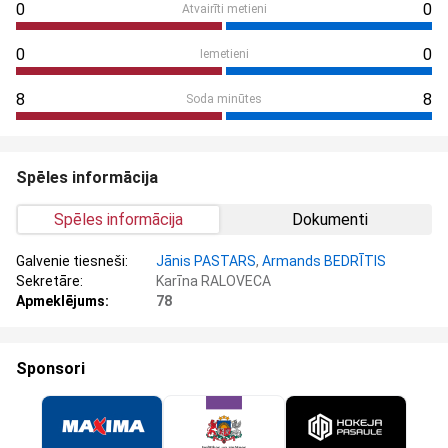
0
0
Atvairīti metieni
0
0
Iemetieni
8
8
Soda minūtes
Spēles informācija
Spēles informācija
Dokumenti
Galvenie tiesneši:
Jānis PASTARS
,
Armands BEDRĪTIS
Sekretāre:
Karīna RALOVECA
Apmeklējums:
78
Sponsori