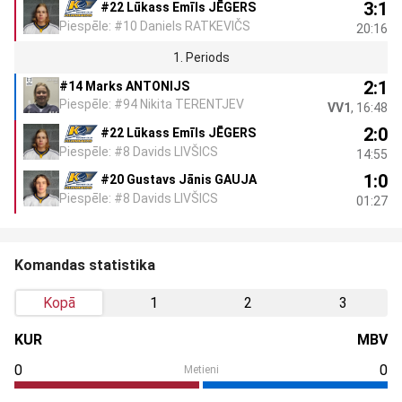
3:1
#22 Lūkass Emīls JĒGERS
Piespēle: #10 Daniels RATKEVIČS
20:16
1. Periods
2:1
#14 Marks ANTONIJS
Piespēle: #94 Nikita TERENTJEV
VV1
, 16:48
2:0
#22 Lūkass Emīls JĒGERS
Piespēle: #8 Davids LIVŠICS
14:55
1:0
#20 Gustavs Jānis GAUJA
Piespēle: #8 Davids LIVŠICS
01:27
Komandas statistika
Kopā
1
2
3
KUR
MBV
0
0
Metieni