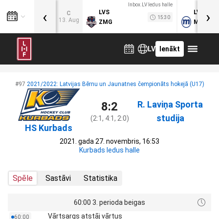
Inbox.LV ledus halle
‹
›
LVS
LVB
C
15:30
13. Aug
ZMG
MOG
LV
Ienākt
#97
2021/2022: Latvijas Bērnu un Jaunatnes čempionāts hokejā (U17)
R. Laviņa Sporta
8:2
studija
(2:1, 4:1, 2:0)
HS Kurbads
2021. gada 27. novembris, 16:53
Kurbads ledus halle
Spēle
Sastāvi
Statistika
60:00 3. perioda beigas
Vārtsargs atstāj vārtus
60:00