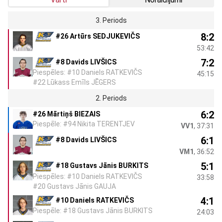
3. Periods
8:2
#26 Artūrs SEDJUKEVIČS
53:42
7:2
#8 Davids LIVŠICS
Piespēles: #10 Daniels RATKEVIČS
45:15
#22 Lūkass Emīls JĒGERS
2. Periods
6:2
#26 Mārtiņš BIEZAIS
Piespēle: #94 Nikita TERENTJEV
VV1
, 37:31
6:1
#8 Davids LIVŠICS
VM1
, 36:52
5:1
#18 Gustavs Jānis BURKITS
Piespēles: #10 Daniels RATKEVIČS
33:58
#20 Gustavs Jānis GAUJA
4:1
#10 Daniels RATKEVIČS
Piespēle: #18 Gustavs Jānis BURKITS
24:03