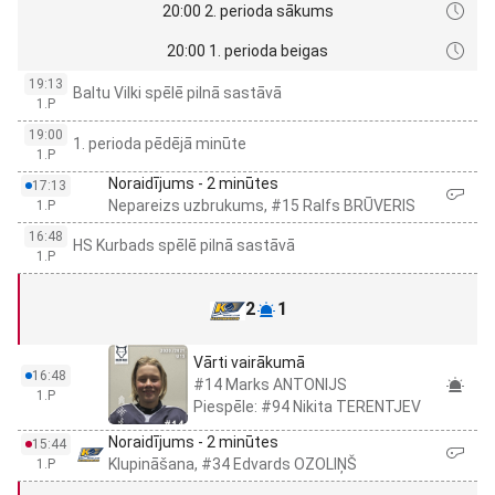
20:00 2. perioda sākums
20:00 1. perioda beigas
19:13
Baltu Vilki spēlē pilnā sastāvā
1.P
19:00
1. perioda pēdējā minūte
1.P
Noraidījums - 2 minūtes
17:13
Nepareizs uzbrukums, #15 Ralfs BRŪVERIS
1.P
16:48
HS Kurbads spēlē pilnā sastāvā
1.P
2
1
Vārti vairākumā
16:48
#14 Marks ANTONIJS
1.P
Piespēle: #94 Nikita TERENTJEV
Noraidījums - 2 minūtes
15:44
Klupināšana, #34 Edvards OZOLIŅŠ
1.P