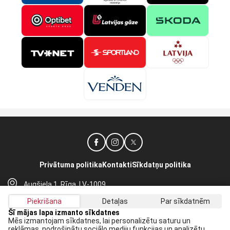
Privātuma politika
Kontakti
Sīkdatņu politika
Augšiela 1, Rīga, LV-1009
lhf@lhf.lv
Piekrišana
Detaļas
Par sīkdatnēm
+371 67565614
Šī mājas lapa izmanto sīkdatnes
Mēs izmantojam sīkdatnes, lai personalizētu saturu un
reklāmas, nodrošinātu sociālo mediju funkcijas un analizētu