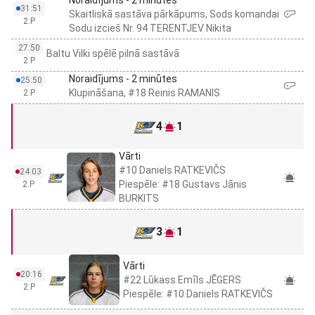
31:51
Skaitliskā sastāva pārkāpums, Sods komandai
2.P
Sodu izcieš Nr. 94 TERENTJEV Nikita
27:50
Baltu Vilki spēlē pilnā sastāvā
2.P
Noraidījums - 2 minūtes
25:50
Klupināšana, #18 Reinis RAMANIS
2.P
4
1
Vārti
#10 Daniels RATKEVIČS
24:03
Piespēle: #18 Gustavs Jānis
2.P
BURKITS
3
1
Vārti
20:16
#22 Lūkass Emīls JĒGERS
2.P
Piespēle: #10 Daniels RATKEVIČS