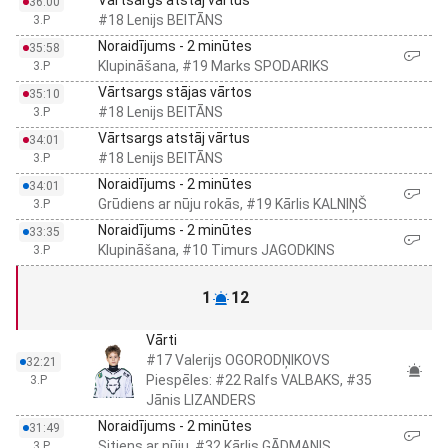
Vārtsargs atstāj vārtus
36:00
#18 Lenijs BEITĀNS
3.P
Noraidījums - 2 minūtes
35:58
Klupināšana, #19 Marks SPODARIKS
3.P
Vārtsargs stājas vārtos
35:10
#18 Lenijs BEITĀNS
3.P
Vārtsargs atstāj vārtus
34:01
#18 Lenijs BEITĀNS
3.P
Noraidījums - 2 minūtes
34:01
Grūdiens ar nūju rokās, #19 Kārlis KALNIŅŠ
3.P
Noraidījums - 2 minūtes
33:35
Klupināšana, #10 Timurs JAGODKINS
3.P
1
12
Vārti
#17 Valerijs OGORODŅIKOVS
32:21
Piespēles: #22 Ralfs VALBAKS, #35
3.P
Jānis LIZANDERS
Noraidījums - 2 minūtes
31:49
Sitiens ar nūju, #32 Kārlis GĀDMANIS
3.P