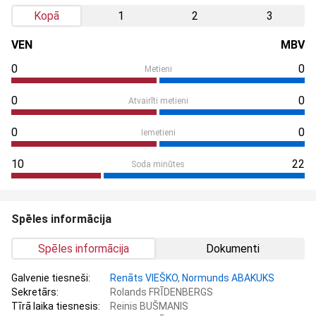
Kopā
1
2
3
VEN
MBV
0
0
Metieni
0
0
Atvairīti metieni
0
0
Iemetieni
10
22
Soda minūtes
Spēles informācija
Spēles informācija
Dokumenti
Galvenie tiesneši:
Renāts VIEŠKO
,
Normunds ABAKUKS
Sekretārs:
Rolands FRĪDENBERGS
Tīrā laika tiesnesis:
Reinis BUŠMANIS