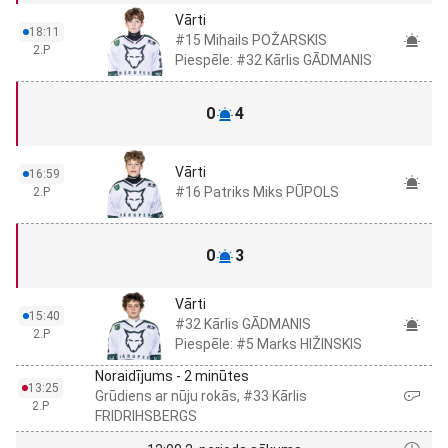
Vārti
18:11
#15 Mihails POŽARSKIS
2.P
Piespēle: #32 Kārlis GĀDMANIS
0
4
Vārti
16:59
#16 Patriks Miks PŪPOLS
2.P
0
3
Vārti
15:40
#32 Kārlis GĀDMANIS
2.P
Piespēle: #5 Marks HIŽINSKIS
Noraidījums - 2 minūtes
13:25
Grūdiens ar nūju rokās, #33 Kārlis
2.P
FRIDRIHSBERGS