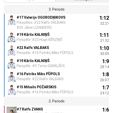
3. Periods
1:12
#17 Valerijs OGORODŅIKOVS
Piespēles: #22 Ralfs VALBAKS
32:21
#35 Jānis LIZANDERS
1:11
#19 Kārlis KALNIŅŠ
Piespēle: #23 Hugo BĒRZIŅŠ
31:32
1:10
#22 Ralfs VALBAKS
Piespēle: #16 Patriks Miks PŪPOLS
30:09
1:9
#19 Kārlis KALNIŅŠ
Piespēle: #9 Toms GARKLĀVS
28:14
1:8
#16 Patriks Miks PŪPOLS
Piespēle: #22 Ralfs VALBAKS
26:07
1:7
#15 Mihails POŽARSKIS
Piespēle: #16 Patriks Miks PŪPOLS
24:12
2. Periods
1:6
#7 Ralfs ZVANS