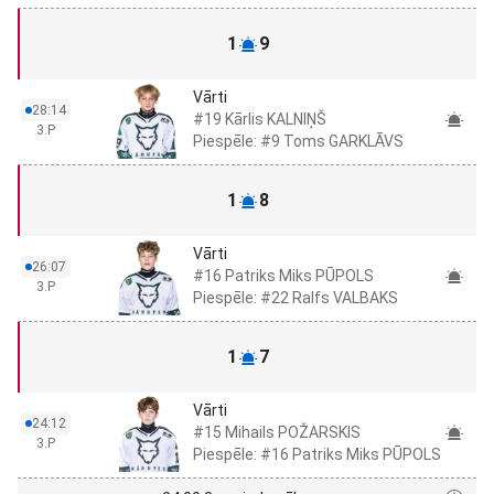
1
9
Vārti
28:14
#19 Kārlis KALNIŅŠ
3.P
Piespēle: #9 Toms GARKLĀVS
1
8
Vārti
26:07
#16 Patriks Miks PŪPOLS
3.P
Piespēle: #22 Ralfs VALBAKS
1
7
Vārti
24:12
#15 Mihails POŽARSKIS
3.P
Piespēle: #16 Patriks Miks PŪPOLS