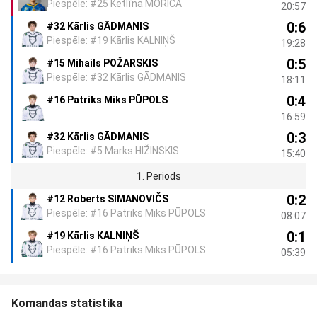
Piespēle: #25 Ketlīna MORICA
20:57
0:6
#32 Kārlis GĀDMANIS
Piespēle: #19 Kārlis KALNIŅŠ
19:28
0:5
#15 Mihails POŽARSKIS
Piespēle: #32 Kārlis GĀDMANIS
18:11
0:4
#16 Patriks Miks PŪPOLS
16:59
0:3
#32 Kārlis GĀDMANIS
Piespēle: #5 Marks HIŽINSKIS
15:40
1. Periods
0:2
#12 Roberts SIMANOVIČS
Piespēle: #16 Patriks Miks PŪPOLS
08:07
0:1
#19 Kārlis KALNIŅŠ
Piespēle: #16 Patriks Miks PŪPOLS
05:39
Komandas statistika