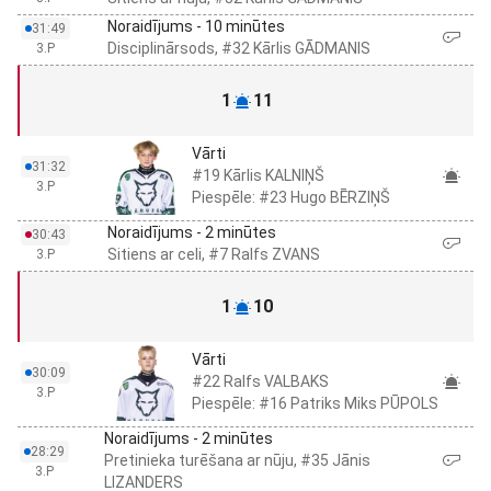
Noraidījums - 10 minūtes
31:49
Disciplinārsods, #32 Kārlis GĀDMANIS
3.P
1
11
Vārti
31:32
#19 Kārlis KALNIŅŠ
3.P
Piespēle: #23 Hugo BĒRZIŅŠ
Noraidījums - 2 minūtes
30:43
Sitiens ar celi, #7 Ralfs ZVANS
3.P
1
10
Vārti
30:09
#22 Ralfs VALBAKS
3.P
Piespēle: #16 Patriks Miks PŪPOLS
Noraidījums - 2 minūtes
28:29
Pretinieka turēšana ar nūju, #35 Jānis
3.P
LIZANDERS