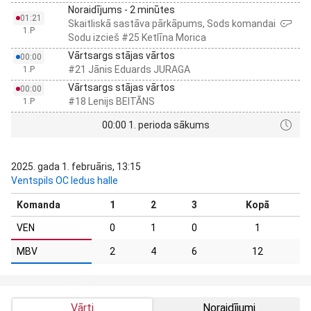
Noraidījums - 2 minūtes
01:21
Skaitliskā sastāva pārkāpums, Sods komandai
1.P
Sodu izcieš #25 Ketlīna Morica
Vārtsargs stājas vārtos
00:00
#21 Jānis Eduards JURAGA
1.P
Vārtsargs stājas vārtos
00:00
#18 Lenijs BEITĀNS
1.P
00:00 1. perioda sākums
2025. gada 1. februāris, 13:15
Ventspils OC ledus halle
Komanda
1
2
3
Kopā
VEN
0
1
0
1
MBV
2
4
6
12
Vārti
Noraidījumi