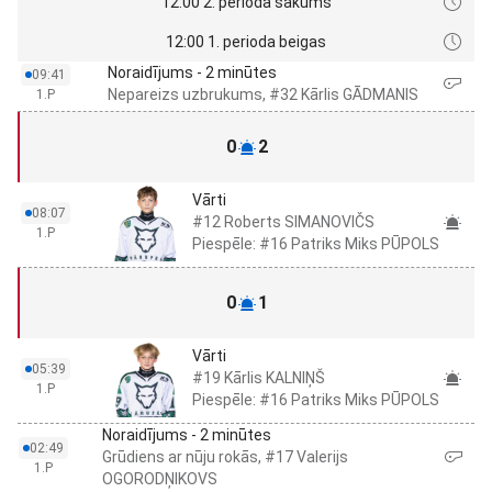
12:00 2. perioda sākums
12:00 1. perioda beigas
Noraidījums - 2 minūtes
09:41
Nepareizs uzbrukums, #32 Kārlis GĀDMANIS
1.P
0
2
Vārti
08:07
#12 Roberts SIMANOVIČS
1.P
Piespēle: #16 Patriks Miks PŪPOLS
0
1
Vārti
05:39
#19 Kārlis KALNIŅŠ
1.P
Piespēle: #16 Patriks Miks PŪPOLS
Noraidījums - 2 minūtes
02:49
Grūdiens ar nūju rokās, #17 Valerijs
1.P
OGORODŅIKOVS