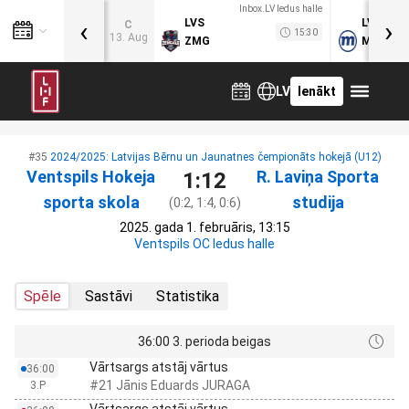
Inbox.LV ledus halle
‹
›
LVS
LVB
C
15:30
13. Aug
ZMG
MOG
LV
Ienākt
#35
2024/2025: Latvijas Bērnu un Jaunatnes čempionāts hokejā (U12)
Ventspils Hokeja
R. Laviņa Sporta
1:12
sporta skola
studija
(0:2, 1:4, 0:6)
2025. gada 1. februāris, 13:15
Ventspils OC ledus halle
Spēle
Sastāvi
Statistika
36:00 3. perioda beigas
Vārtsargs atstāj vārtus
36:00
#21 Jānis Eduards JURAGA
3.P