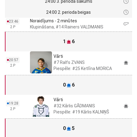
24:00 3. perioda sākums
24:00 2. perioda beigas
Noraidījums - 2 minūtes
23:46
Klupināšana, #14 Rainers VALDMANIS
2.P
1
6
Vārti
20:57
#7 Ralfs ZVANS
2.P
Piespēle: #25 Ketlīna MORICA
0
6
Vārti
19:28
#32 Kārlis GĀDMANIS
2.P
Piespēle: #19 Kārlis KALNIŅŠ
0
5