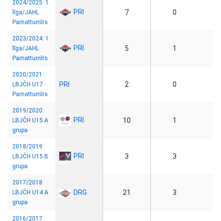
2024/2025: 1.
PRI
7
0
līga/JAHL
Pamatturnīrs
2023/2024: 1.
PRI
5
1
līga/JAHL
Pamatturnīrs
2020/2021:
PRI
2
0
LBJČH U17
Pamatturnīrs
2019/2020:
PRI
10
1
LBJČH U15 A
grupa
2018/2019:
PRI
3
3
LBJČH U15 B
grupa
2017/2018:
DRG
21
3
LBJČH U14 A
grupa
2016/2017: