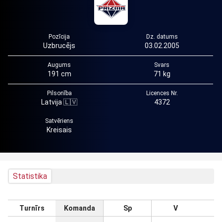
Pozīcija
Dz. datums
Uzbrucējs
03.02.2005
Augums
Svars
191 cm
71 kg
Pilsonība
Licences Nr.
Latvija 🇱🇻
4372
Satvēriens
Kreisais
Statistika
Turnīrs
Komanda
Sp
V