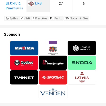
DRG
27
6
LBJČH U12
Pamatturnīrs
Sp
Spēles
V
Vārti
P
Piespēles
Pt.
Punkti
SM
Soda minūtes
Sponsori