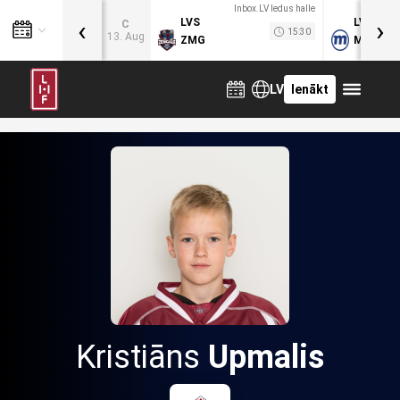
Inbox.LV ledus halle
‹
›
LVS
LVB
C
15:30
13. Aug
ZMG
MOG
LV
Ienākt
Kristiāns
Upmalis