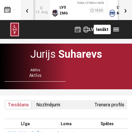
Inbox.LV ledus halle
‹
›
LVS
LVB
C
15:30
13. Aug
ZMG
MOG
LV
Ienākt
Jurijs
Suharevs
Aktīvs
Aktīvs
Tiesāšana
Nozīmējumi
Trenera profils
Līga
Loma
Spēles