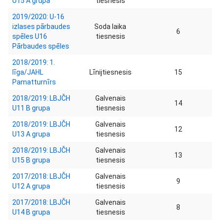
U15 A grupa
tiesnesis
2019/2020: U-16
izlases pārbaudes
Soda laika
6
spēles U16
tiesnesis
Pārbaudes spēles
2018/2019: 1.
līga/JAHL
Līnijtiesnesis
15
Pamatturnīrs
2018/2019: LBJČH
Galvenais
14
U11 B grupa
tiesnesis
2018/2019: LBJČH
Galvenais
12
U13 A grupa
tiesnesis
2018/2019: LBJČH
Galvenais
13
U15 B grupa
tiesnesis
2017/2018: LBJČH
Galvenais
9
U12 A grupa
tiesnesis
2017/2018: LBJČH
Galvenais
8
U14 B grupa
tiesnesis