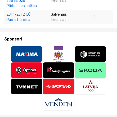
spēles U20
tiesnesis
Pārbaudes spēles
2011/2012: LČ
Galvenais
1
Pamatturnīrs
tiesnesis
Sponsori