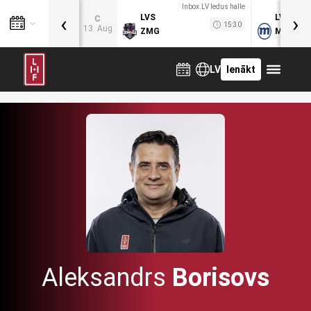
Inbox.LV ledus halle
‹
›
LVS
LVB
C
15:30
13. Aug
ZMG
MOG
LV
Ienākt
Aleksandrs
Borisovs