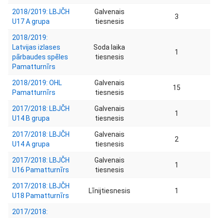
2018/2019: LBJČH
Galvenais
3
U17 A grupa
tiesnesis
2018/2019:
Latvijas izlases
Soda laika
1
pārbaudes spēles
tiesnesis
Pamatturnīrs
2018/2019: OHL
Galvenais
15
Pamatturnīrs
tiesnesis
2017/2018: LBJČH
Galvenais
1
U14 B grupa
tiesnesis
2017/2018: LBJČH
Galvenais
2
U14 A grupa
tiesnesis
2017/2018: LBJČH
Galvenais
1
U16 Pamatturnīrs
tiesnesis
2017/2018: LBJČH
Līnijtiesnesis
1
U18 Pamatturnīrs
2017/2018: