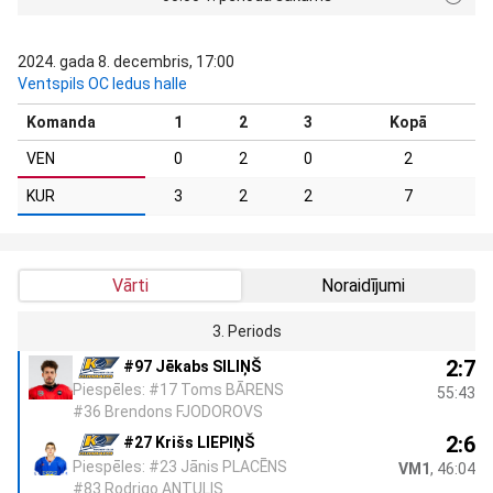
2024. gada 8. decembris, 17:00
Ventspils OC ledus halle
Komanda
1
2
3
Kopā
VEN
0
2
0
2
KUR
3
2
2
7
Vārti
Noraidījumi
3. Periods
2:7
#97 Jēkabs SILIŅŠ
Piespēles: #17 Toms BĀRENS
55:43
#36 Brendons FJODOROVS
2:6
#27 Krišs LIEPIŅŠ
Piespēles: #23 Jānis PLACĒNS
VM1
, 46:04
#83 Rodrigo ANTULIS