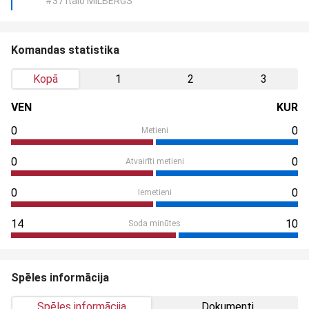
#37 Itālo MILBERGS
Komandas statistika
Kopā
1
2
3
VEN
KUR
0
0
Metieni
0
0
Atvairīti metieni
0
0
Iemetieni
14
10
Soda minūtes
Spēles informācija
Spēles informācija
Dokumenti