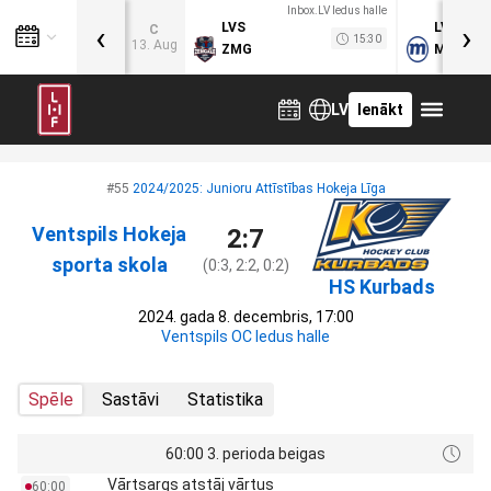
Inbox.LV ledus halle
‹
›
LVS
LVB
C
15:30
13. Aug
ZMG
MOG
LV
Ienākt
#55
2024/2025: Junioru Attīstības Hokeja Līga
Ventspils Hokeja
2:7
sporta skola
(0:3, 2:2, 0:2)
HS Kurbads
2024. gada 8. decembris, 17:00
Ventspils OC ledus halle
Spēle
Sastāvi
Statistika
60:00 3. perioda beigas
Vārtsargs atstāj vārtus
60:00