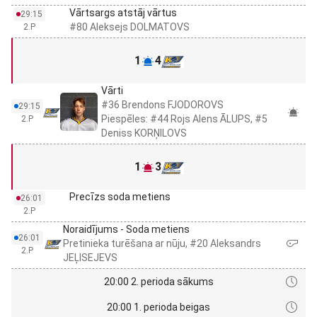
Vārtsargs atstāj vārtus
29:15
#80 Aleksejs DOLMATOVS
2.P
1
4
Vārti
#36 Brendons FJODOROVS
29:15
Piespēles: #44 Rojs Alens ĀLUPS, #5
2.P
Deniss KORŅILOVS
1
3
Precīzs soda metiens
26:01
2.P
Noraidījums - Soda metiens
26:01
Pretinieka turēšana ar nūju, #20 Aleksandrs
2.P
JEĻISEJEVS
20:00 2. perioda sākums
20:00 1. perioda beigas