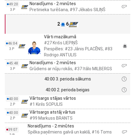
Noraidījums - 2 minūtes
49:20
Pretinieka turēšana, #97 Jēkabs SILIŅŠ
3.P
2
6
Vārti mazākumā
#27 Krišs LIEPIŅŠ
46:04
Piespēles: #23 Jānis PLACĒNS, #83
3.P
Rodrigo ANTULIS
Noraidījums - 2 minūtes
45:48
Grūdiens ar nūju rokās, #37 Itālo MILBERGS
3.P
40:00 3. perioda sākums
40:00 2. perioda beigas
Vārtsargs stājas vārtos
40:00
#1 Kirils SOPULIS
2.P
Vārtsargs atstāj vārtus
40:00
#99 Markuss BRANTS
2.P
Noraidījums - 2 minūtes
39:07
Spēka paņēmiens galvā un kaklā, #16 Toms
2.P