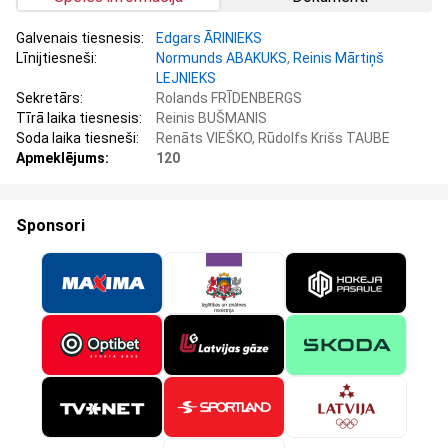
Galvenais tiesnesis:
Edgars ĀRINIEKS
Līnijtiesneši:
Normunds ABAKUKS
,
Reinis Mārtiņš
LEJNIEKS
Sekretārs:
Rolands FRĪDENBERGS
Tīrā laika tiesnesis:
Reinis BUŠMANIS
Soda laika tiesneši:
Renāts VIEŠKO, Rūdolfs Krišs TAUBE
Apmeklējums:
120
Sponsori