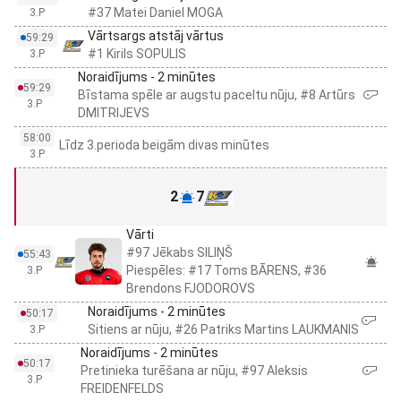
#37 Matei Daniel MOGA
3.P
Vārtsargs atstāj vārtus
59:29
#1 Kirils SOPULIS
3.P
Noraidījums - 2 minūtes
59:29
Bīstama spēle ar augstu paceltu nūju, #8 Artūrs
3.P
DMITRIJEVS
58:00
Līdz 3.perioda beigām divas minūtes
3.P
2
7
Vārti
#97 Jēkabs SILIŅŠ
55:43
Piespēles: #17 Toms BĀRENS, #36
3.P
Brendons FJODOROVS
Noraidījums - 2 minūtes
50:17
Sitiens ar nūju, #26 Patriks Martins LAUKMANIS
3.P
Noraidījums - 2 minūtes
50:17
Pretinieka turēšana ar nūju, #97 Aleksis
3.P
FREIDENFELDS