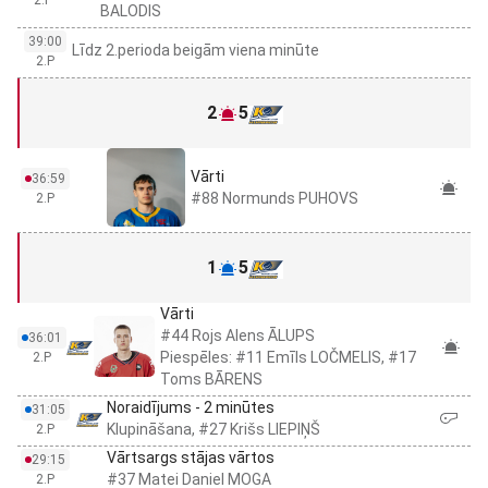
BALODIS
39:00
Līdz 2.perioda beigām viena minūte
2.P
2
5
Vārti
36:59
#88 Normunds PUHOVS
2.P
1
5
Vārti
#44 Rojs Alens ĀLUPS
36:01
Piespēles: #11 Emīls LOČMELIS, #17
2.P
Toms BĀRENS
Noraidījums - 2 minūtes
31:05
Klupināšana, #27 Krišs LIEPIŅŠ
2.P
Vārtsargs stājas vārtos
29:15
#37 Matei Daniel MOGA
2.P