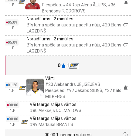
Piespēles: #44 Rojs Alens ĀLUPS, #36
1.P
Brendons FJODOROVS
Noraidījums - 2 minūtes
05:09
Bīstama spēle ar augstu paceltu nūju, #20 Elans
1.P
LAGZDIŅŠ
Noraidījums - 2 minūtes
05:09
Bīstama spēle ar augstu paceltu nūju, #20 Elans
1.P
LAGZDIŅŠ
0
1
Vārti
#20 Aleksandrs JEĻISEJEVS
01:20
Piespēles: #97 Jēkabs SILIŅŠ, #37 Itālo
1.P
MILBERGS
Vārtsargs stājas vārtos
00:00
#80 Aleksejs DOLMATOVS
1.P
Vārtsargs stājas vārtos
00:00
#99 Markuss BRANTS
1.P
00:00 1. perioda sākums