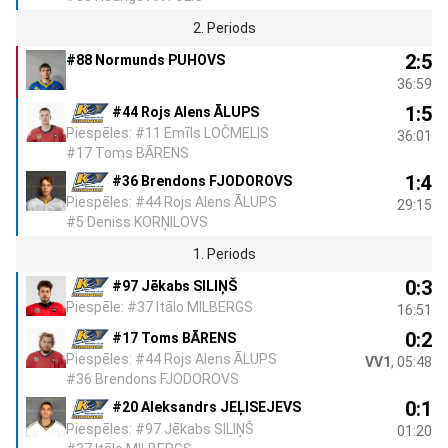
2. Periods
2:5
#88 Normunds PUHOVS
36:59
1:5
#44 Rojs Alens ĀLUPS
Piespēles: #11 Emīls LOČMELIS
36:01
#17 Toms BĀRENS
1:4
#36 Brendons FJODOROVS
Piespēles: #44 Rojs Alens ĀLUPS
29:15
#5 Deniss KORŅILOVS
1. Periods
0:3
#97 Jēkabs SILIŅŠ
Piespēle: #37 Itālo MILBERGS
16:51
0:2
#17 Toms BĀRENS
Piespēles: #44 Rojs Alens ĀLUPS
VV1
, 05:48
#36 Brendons FJODOROVS
0:1
#20 Aleksandrs JEĻISEJEVS
Piespēles: #97 Jēkabs SILIŅŠ
01:20