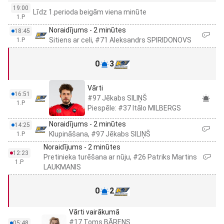
19:00
Līdz 1.perioda beigām viena minūte
1.P
Noraidījums - 2 minūtes
18:45
Sitiens ar celi, #71 Aleksandrs SPIRIDONOVS
1.P
0
3
Vārti
16:51
#97 Jēkabs SILIŅŠ
1.P
Piespēle: #37 Itālo MILBERGS
Noraidījums - 2 minūtes
14:25
Klupināšana, #97 Jēkabs SILIŅŠ
1.P
Noraidījums - 2 minūtes
12:23
Pretinieka turēšana ar nūju, #26 Patriks Martins
1.P
LAUKMANIS
0
2
Vārti vairākumā
#17 Toms BĀRENS
05:48